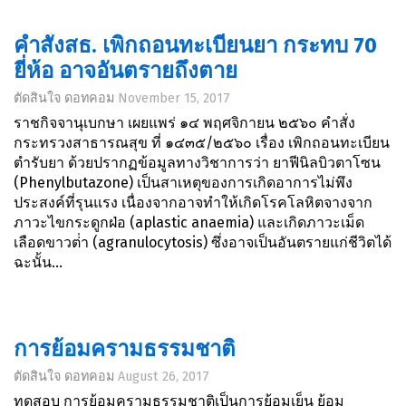
คําสั่งสธ. เพิกถอนทะเบียนยา กระทบ 70
ยี่ห้อ อาจอันตรายถึงตาย
ตัดสินใจ ดอทคอม
November 15, 2017
ราชกิจจานุเบกษา เผยแพร่ ๑๔ พฤศจิกายน ๒๕๖๐ คําสั่ง
กระทรวงสาธารณสุข ที่ ๑๔๓๕/๒๕๖๐ เรื่อง เพิกถอนทะเบียน
ตํารับยา ด้วยปรากฏข้อมูลทางวิชาการว่า ยาฟีนิลบิวตาโซน
(Phenylbutazone) เป็นสาเหตุของการเกิดอาการไม่พึง
ประสงค์ที่รุนแรง เนื่องจากอาจทําให้เกิดโรคโลหิตจางจาก
ภาวะไขกระดูกฝ่อ (aplastic anaemia) และเกิดภาวะเม็ด
เลือดขาวต่ํา (agranulocytosis) ซึ่งอาจเป็นอันตรายแก่ชีวิตได้
ฉะนั้น...
การย้อมครามธรรมชาติ
ตัดสินใจ ดอทคอม
August 26, 2017
ทดสอบ การย้อมครามธรรมชาติเป็นการย้อมเย็น ย้อม