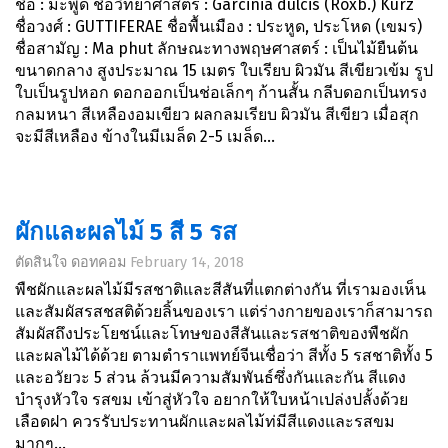
ชื่อ : มะพูด ชื่อวิทยาศาสตร์ : Garcinia dulcis (Roxb.) Kurz
ชื่อวงศ์ : GUTTIFERAE ชื่อพื้นเมือง : ประหูด, ประโหด (เขมร)
ชื่อสามัญ : Ma phut ลักษณะทางพฤษศาสตร์ : เป็นไม้ยืนต้น
ขนาดกลาง สูงประมาณ 15 เมตร ใบเรียบ ผิวมัน สีเขียวเข้ม รูป
ใบเป็นรูปหอก ดอกออกเป็นช่อเล็กๆ ก้านสั้น กลีบดอกเป็นทรง
กลมหนา สีเหลืองอมเขียว ผลกลมเรียบ ผิวมัน สีเขียว เมื่อสุก
จะมีสีเหลือง ข้างในมีเมล็ด 2-5 เมล็ด...
ผักและผลไม้ 5 สี 5 รส
ตัดสินใจ ดอทคอม
February 14, 2018
พืชผักและผลไม้มีรสชาติและสีสันที่แตกต่างกัน ที่เรามองเห็น
และสัมผัสรสชสติด้วยลิ้นของเรา แต่ร่างกายของเราก็สามารถ
สัมผัสถึงประโยชน์และโทษของสีสันและรสชาติของพืชผัก
และผลไม้ได้ด้วย ตามตำราแพทย์จีนเชื่อว่า สีทั้ง 5 รสชาติทั้ง 5
และอวัยวะ 5 ส่วน ล้วนมีความสัมพันธ์ซึ่งกันและกัน สีแดง
บำรุงหัวใจ รสขม เข้าสู่หัวใจ อยากให้ใบหน้าเปล่งปลั้งด้วย
เลือดฝา ควรรับประทานผักและผลไม้ท่มีสีแดงและรสขม
มากๆ...