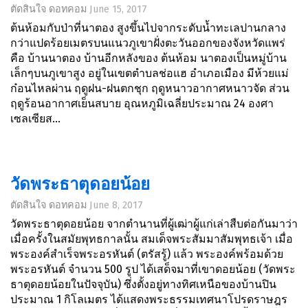
ตัดสินใจ ดอทคอม
June 15, 2017
ต้นห้อมกับป่าที่นาตอง สูงขึ้นไปจากระดับน้ำทะเลปานกลาง
กว่าแปดร้อยเมตรบนแนวภูเขาฝั่งตะวันออกของจังหวัดแพร่
คือ บ้านนาตอง บ้านอีกหลังของ ต้นห้อม นาตองเป็นหมู่บ้าน
เล็กๆบนภูเขาสูง อยู่ในเขตตำบลช่อแฮ อำเภอเมือง มีห้วยแม่
ก๋อนไหลผ่าน ฤดูฝน-ฝนตกชุก ฤดูหนาวอากาศหนาวจัด ส่วน
ฤดูร้อนอากาศเย็นสบาย อุณหภูมิเฉลี่ยประมาณ 24 องศา
เซลเซียส...
วัดพระธาตุดอยน้อย
ตัดสินใจ ดอทคอม
June 8, 2017
วัดพระธาตุดอยน้อย จากตำนานที่ผู้เฒ่าผู้แก่เล่าสืบต่อกันมาว่า
เมื่อครั้งในสมัยพุทธกาลนั้น สมเด็จพระสัมมาสัมพุทธเจ้า เมื่อ
พระองค์สำเร็จพระอรหันต์ (ตรัสรู้) แล้ว พระองค์พร้อมด้วย
พระอรหันต์ จำนวน 500 รูป ได้เสด็จมาที่เขาดอยน้อย (วัดพระ
ธาตุดอยน้อยในปัจจุบัน) ซึ่งตั้งอยู่ทางทิศเหนือของบ้านปิน
ประมาณ 1 กิโลเมตร ได้แสดงพระธรรมเทศนาโปรดราษฎร