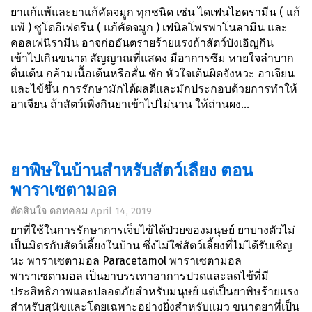
ยาแก้แพ้และยาแก้คัดจมูก ทุกชนิด เช่น ไดเฟนไฮดรามีน ( แก้
แพ้ ) ซูโดอีเฟดรีน ( แก้คัดจมูก ) เฟนิลโพรพาโนลามีน และ
คอลเฟนิรามีน อาจก่ออันตรายร้ายแรงถ้าสัตว์บังเอิญกิน
เข้าไปเกินขนาด สัญญาณที่แสดง มีอาการซึม หายใจลำบาก
ตื่นเต้น กล้ามเนื้อเต้นหรือสั่น ชัก หัวใจเต้นผิดจังหวะ อาเจียน
และไข้ขึ้น การรักษามักได้ผลดีและมักประกอบด้วยการทำให้
อาเจียน ถ้าสัตว์เพิ่งกินยาเข้าไปไม่นาน ให้ถ่านผง...
ยาพิษในบ้านสำหรับสัตว์เลี้ยง ตอน
พาราเซตามอล
ตัดสินใจ ดอทคอม
April 14, 2019
ยาที่ใช้ในการรักษาการเจ็บไข้ได้ป่วยของมนุษย์ ยาบางตัวไม่
เป็นมิตรกับสัตว์เลี้ยงในบ้าน ซึ่งไม่ใช่สัตว์เลี้ยงที่ไม่ได้รับเชิญ
นะ พาราเซตามอล Paracetamol พาราเซตามอล
พาราเซตามอล เป็นยาบรรเทาอาการปวดและลดไข้ที่มี
ประสิทธิภาพและปลอดภัยสำหรับมนุษย์ แต่เป็นยาพิษร้ายแรง
สำหรับสุนัขและโดยเฉพาะอย่างยิ่งสำหรับแมว ขนาดยาที่เป็น