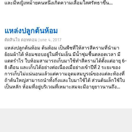
และมีหญิงหม้ายคนหนึ่งเกิดความเลื่อมใสศรัทธาขึ้น...
แหล่งปลูกต้นห้อม
ตัดสินใจ ดอทคอม
June 4, 2017
แหล่งปลูกต้นห้อม ต้นห้อม เป็นพืชที่ให้สารสีครามที่นำมา
ย้อมผ้าได้ ห้อมชอบอยู่ในที่ร่มเย็น มีน้ำชุ่มชื้นตลอดเวลา มี
แดดรำไร ใบห้อมสามารถเก็บมาใช้ทำสีครามได้ตั้งแต่อายุ 6-
8 เดือน และเก็บได้อย่างต่อเนื่องเมื่อย่างเข้าปีที่ 2 ระยะของ
การเก็บไม่แน่นอนแล้วแต่ความอุดมสมบูรณ์ของแต่ละท้องที่
ถ้าต้นใหญ่สามารถนำทั้งกิ่งและใบมาใช้ได้ ส่วนต้นเล็กใช้ใบ
เป็นหลัก ห้อมที่อยู่บริเวณที่เหมาะสมจะมีอายุยาวนานถึง...
ต้นห้อม
ตัดสินใจ ดอทคอม
May 28, 2017
ต้นห้อม ห้อมและคราม เป็นพืชที่ให้สีครามเหมือนกัน แต่ยังมี