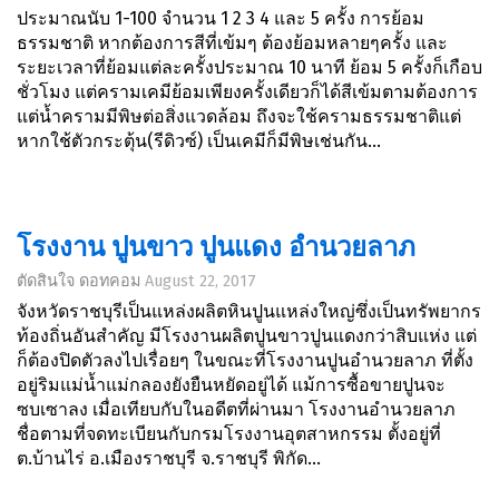
ประมาณนับ 1-100 จำนวน 1 2 3 4 และ 5 ครั้ง การย้อม
ธรรมชาติ หากต้องการสีที่เข้มๆ ต้องย้อมหลายๆครั้ง และ
ระยะเวลาที่ย้อมแต่ละครั้งประมาณ 10 นาที ย้อม 5 ครั้งก็เกือบ
ชั่วโมง แต่ครามเคมีย้อมเพียงครั้งเดียวก็ได้สีเข้มตามต้องการ
แต่น้ำครามมีพิษต่อสิ่งแวดล้อม ถึงจะใช้ครามธรรมชาติแต่
หากใช้ตัวกระตุ้น(รีดิวซ์) เป็นเคมีก็มีพิษเช่นกัน...
โรงงาน ปูนขาว ปูนแดง อำนวยลาภ
ตัดสินใจ ดอทคอม
August 22, 2017
จังหวัดราชบุรีเป็นแหล่งผลิตหินปูนแหล่งใหญ่ซึ่งเป็นทรัพยากร
ท้องถิ่นอันสำคัญ มีโรงงานผลิตปูนขาวปูนแดงกว่าสิบแห่ง แต่
ก็ต้องปิดตัวลงไปเรื่อยๆ ในขณะที่โรงงานปูนอำนวยลาภ ที่ตั้ง
อยู่ริมแม่น้ำแม่กลองยังยืนหยัดอยู่ได้ แม้การซื้อขายปูนจะ
ซบเซาลง เมื่อเทียบกับในอดีตที่ผ่านมา โรงงานอำนวยลาภ
ชื่อตามที่จดทะเบียนกับกรมโรงงานอุตสาหกรรม ตั้งอยู่ที่
ต.บ้านไร่ อ.เมืองราชบุรี จ.ราชบุรี พิกัด...