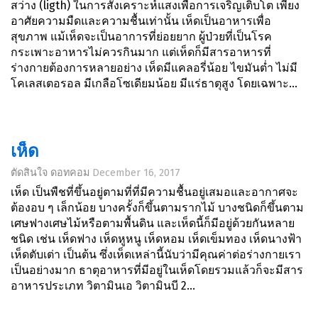
สว่าง (ligth) ในการสังเคราะห์แสงเพื่อการเจริญเติบโต เพียง
อาศัยความมืดและความชื้นเท่านั้น เห็ดเป็นอาหารเพื่อ
สุขภาพ แม้เห็ดจะเป็นอาการที่ย่อยยาก ผู้ป่วยที่เป็นโรค
กระเพาะอาหารไม่ควรกินมาก แต่เห็ดก็มีสารอาหารที่
ร่างกายต้องการหลายอย่าง เห็ดมีแคลอรี่น้อย ไขมันต่ำ ไม่มี
โคเลสเตอรอล มีเกลือโซเดียมน้อย มีแร่ธาตุสูง โดยเฉพาะ...
​​เห็ด
ตัดสินใจ ดอทคอม
December 16, 2017
เห็ด เป็นพืชที่ขึ้นอยู่ตามที่ที่มีความชื้นอยู่เสมอและอากาศจะ
ต้องอบ ๆ เล็กน้อย บางครั้งก็ขึ้นตามรากไม้ บางชนิดก็ขึ้นตาม
เศษฟางเศษไม้หรือตามพื้นดิน และเห็ดนี้ก็มีอยู่ด้วยกันหลาย
ชนิด เช่น เห็ดฟาง เห็ดหูหนู เห็ดหอม เห็ดเข็มทอง เห็ดนางฟ้า
เห็ดตับเต่า เป็นต้น ซึ่งเห็ดเหล่านี้นับว่ามีคุณค่าต่อร่างกายเรา
เป็นอย่างมาก ธาตุอาหารที่มีอยู่ในเห็ดโดยรวมแล้วก็จะมีสาร
อาหารประเภท วิตามินเอ วิตามินบี 2...