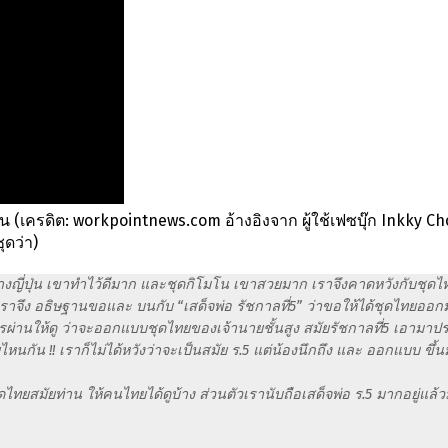
่ไหน (เครดิต: workpointnews.com อ้างอิงจาก ผู้ใช้เฟซบุ๊ก Inkky 
ุดว่า)
งทางญี่ปุ่น เขาทำไว้ดีมาก และชุดกิโมโน เขาสวยมาก เราจึงคาดหวังกับชุด
เราจึง อธิษฐานขอและ บนกับ “เสด็จพ่อ รัชกาลที่5” ว่าขอให้ได้ชุดไทยอ
หารผ่านให้ดู ว่าจะออกแบบชุดไทยของเจ้านายชั้นสูง สมัยรัชกาลที่5 เอามาปร
นกัน !! เราก็ไม่ได้หวังว่าจะเป็นสมัย ร.5 แต่น้องนึกถึง และ ออกแบบ ขึ้น
ดไทยสมัยท่าน ให้คนไทยได้ดูบ้าง ส่วนตัวเรานับถือเสด็จพ่อ ร.5 มากอยู่แล้ว