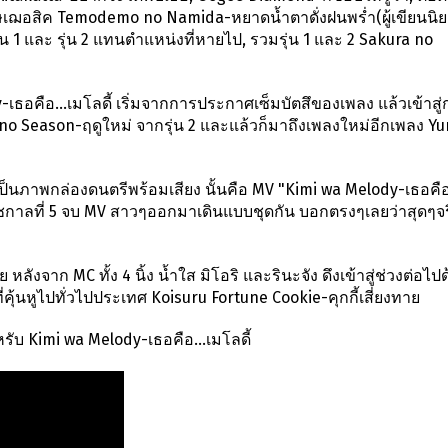
ษเฌอสิค Temodemo no Namida-หยาดน้ำตาดั่งฝนพร่ำ(ผู้เขียนนิย
จากรุ่น 1 และ รุ่น 2 แทนตำแหน่งที่หายไป, รวมรุ่น 1 และ 2 Sakura no
เธอคือ...เมโลดี้ เริ่มจากการประกาศเซ็มบัตสึของเพลง แล้วเข้าสู่
 no Season-ฤดูใหม่ จากรุ่น 2 และแล้วก็มาถึงเพลงใหม่อีกเพลง Y
นเป็นภาพกล่องดนตรีพร้อมเสียง นั้นคือ MV "Kimi wa Melody-เธอคื
กาลที่ 5 จบ MV สาวๆออกมาเดินแบบชุดกัน บอกตรงๆเลยว่าสุดๆจริง
จาก MC ทั้ง 4 นิ้ง น้ำใส มิโอริ และรินะจัง ดึงเข้าสู่ช่วงต่อไป
ุ้นหูไปทั่วไปประเทศ Koisuru Fortune Cookie-คุกกี้เสี่ยงทาย
หรับ Kimi wa Melody-เธอคือ...เมโลดี้