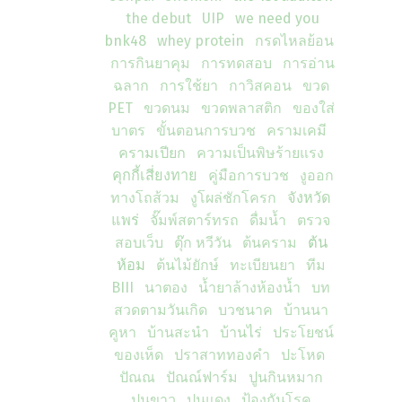
the debut
UIP
we need you
bnk48
whey protein
กรดไหลย้อน
การกินยาคุม
การทดสอบ
การอ่าน
ฉลาก
การใช้ยา
กาวิสคอน
ขวด
PET
ขวดนม
ขวดพลาสติก
ของใส่
บาตร
ขั้นตอนการบวช
ครามเคมี
ครามเปียก
ความเป็นพิษร้ายแรง
คุกกี้เสี่ยงทาย
คู่มือการบวช
งูออก
ทางโถส้วม
งูโผล่ชักโครก
จังหวัด
แพร่
จั๊มพ์สตาร์ทรถ
ดื่มน้ำ
ตรวจ
สอบเว็บ
ตุ๊ก หวีวัน
ต้นคราม
ต้น
ห้อม
ต้นไม้ยักษ์
ทะเบียนยา
ทีม
BIII
นาตอง
น้ำยาล้างห้องน้ำ
บท
สวดตามวันเกิด
บวชนาค
บ้านนา
คูหา
บ้านสะนำ
บ้านไร่
ประโยชน์
ของเห็ด
ปราสาททองคำ
ปะโหด
ปัณณ
ปัณณ์ฟาร์ม
ปูนกินหมาก
ปูนขาว
ปูนแดง
ป้องกันโรค