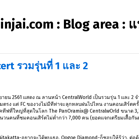
njai.com : Blog area : แ
t รวมรุ่นที่ 1 และ 2
กันยายน 2561 แสดง ณ ลานหน้า CentralWorld เป็นรวมรุ่น 1 และ 2 
ตรง แต่ FC ของวงไม่มีทีท่าจะลุกหลบฝนไปไหน งานคอนเสิร์ตครั้งน
แอคทีฟที่ใหญ่ที่สุดในโลก The PanOramix@ CentralwOrld ขนาด 3
วนคนที่ชมคอนเสิร์ตไม่ต่ำกว่า 7,000 คน (ยอดแจกเตรียมเสื้อกัน
itakatta-อยากจะได้พบเธอ, Oogoe Diamond-ก็ชอบให้รู้ว่า, ต่อด้ว