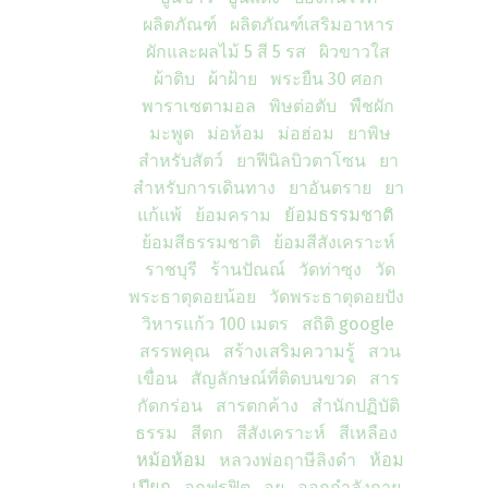
ผลิตภัณฑ์
ผลิตภัณฑ์เสริมอาหาร
ผักและผลไม้ 5 สี 5 รส
ผิวขาวใส
ผ้าดิบ
ผ้าฝ้าย
พระยืน 30 ศอก
พาราเซตามอล
พิษต่อตับ
พืชผัก
มะพูด
ม่อห้อม
ม่อฮ่อม
ยาพิษ
สำหรับสัตว์
ยาฟีนิลบิวตาโซน
ยา
สำหรับการเดินทาง
ยาอันตราย
ยา
แก้แพ้
ย้อมคราม
ย้อมธรรมชาติ
ย้อมสีธรรมชาติ
ย้อมสีสังเคราะห์
ราชบุรี
ร้านปัณณ์
วัดท่าซุง
วัด
พระธาตุดอยน้อย
วัดพระธาตุดอยปัง
วิหารแก้ว 100 เมตร
สถิติ google
สรรพคุณ
สร้างเสริมความรู้
สวน
เขื่อน
สัญลักษณ์ที่ติดบนขวด
สาร
กัดกร่อน
สารตกค้าง
สำนักปฏิบัติ
ธรรม
สีตก
สีสังเคราะห์
สีเหลือง
หม้อห้อม
หลวงพ่อฤาษีลิงดำ
ห้อม
เปียก
อกฟูรูฟิต
อย
ออกกำลังกาย