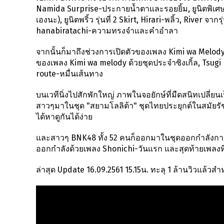
Namida Surprise-ประกายน้ำตาและรอยยิ้ม, ยูนิตพิเศ
เองนะ), ยูนิตพริ้ว รุ่นที่ 2 Skirt, Hirari-พลิ้ว, River 
hanabiratachi-ความทรงจําและคำอำลา
จากนั้นก็มาถึงช่วงการเปิดตัวของเพลง Kimi wa Melody-
ของเพลง Kimi wa melody ด้วยชุดประจำซิงเกิ้ล, Tsugi
route-หมื่นเส้นทาง
บนเวทีนิ่งไปสักพักใหญ่ ภาพในจอยักษ์ที่มืดสนิทเปลี่ย
สาวๆมาในชุด "สยามโลลิต้า" ชุดไทยประยุกต์ในสมัยรัช
ได้หาดูกันได้ง่าย
และสาวๆ BNK48 ทั้ง 52 คนก็ออกมาในชุดออกกำลังกาย หลัง
ออกกำลังด้วยเพลง Shonichi-วันแรก และสุดท้ายเพลงที่ค
ล่าสุด Update 16.09.2561 15.15น. ทะลุ 1 ล้านวิวแล้วสำ