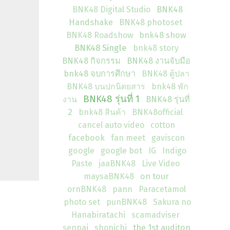
BNK48 Digital Studio
BNK48
Handshake
BNK48 photoset
BNK48 Roadshow
bnk48 show
BNK48 Single
bnk48 story
BNK48 กิจกรรม
BNK48 งานจับมือ
bnk48 จบการศึกษา
BNK48 ตู้ปลา
BNK48 บนปกนิตยสาร
bnk48 พัก
BNK48 รุ่นที่ 1
งาน
BNK48 รุ่นที่
2
bnk48 สินค้า
BNK48official
cancel auto video
cotton
facebook
fan meet
gaviscon
google
google bot
IG
Indigo
Paste
jaaBNK48
Live Video
maysaBNK48
on tour
ornBNK48
pann
Paracetamol
photo set
punBNK48
Sakura no
Hanabiratachi
scamadviser
senpai
shonichi
the 1st auditon