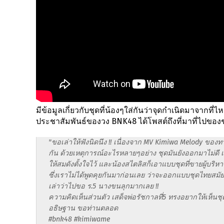
มีข้อมูลเกี่ยวกับชุดที่น้องๆใส่กันว่าจุดกำเนิดมาจากที
ประชาสัมพันธ์ของวง BNK48 ได้โพสต์ถึงที่มาที่ไปของช
"ขอเล่าให้ฟังนิดนึง !! เนื่องจาก MV Kimiwa Melody ขอ
กัน ด้วยเหตุการณ์อะไรหลายๆอย่าง ชุดมันยังออกมาไม่ดี 
ให้สมดังตั้งใจไว้ และน้องสไตลิสก็เอาแบบชุดที่ขายผู้บริ
ซึ่งเราไม่ได้พูดคุยกันมาก่อนเลย ว่าจะออกแบบชุดไทยสมัยไห
เล่าว่าไปขอ ร.5 นางขนลุกมากเลย !!
ความคิดเห็นส่วนตัว เสด็จพ่อรัชกาลที่5 ทรงอยากให้เห็นชุ
อธิษฐาน ขอท่านตลอด
#bnk48 #kimiwame