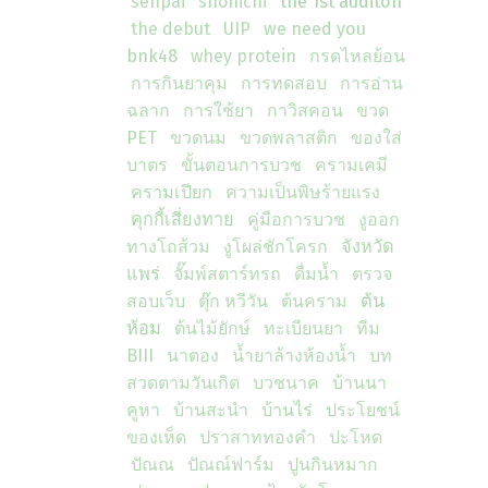
senpai
shonichi
the 1st auditon
the debut
UIP
we need you
bnk48
whey protein
กรดไหลย้อน
การกินยาคุม
การทดสอบ
การอ่าน
ฉลาก
การใช้ยา
กาวิสคอน
ขวด
PET
ขวดนม
ขวดพลาสติก
ของใส่
บาตร
ขั้นตอนการบวช
ครามเคมี
ครามเปียก
ความเป็นพิษร้ายแรง
คุกกี้เสี่ยงทาย
คู่มือการบวช
งูออก
ทางโถส้วม
งูโผล่ชักโครก
จังหวัด
แพร่
จั๊มพ์สตาร์ทรถ
ดื่มน้ำ
ตรวจ
สอบเว็บ
ตุ๊ก หวีวัน
ต้นคราม
ต้น
ห้อม
ต้นไม้ยักษ์
ทะเบียนยา
ทีม
BIII
นาตอง
น้ำยาล้างห้องน้ำ
บท
สวดตามวันเกิด
บวชนาค
บ้านนา
คูหา
บ้านสะนำ
บ้านไร่
ประโยชน์
ของเห็ด
ปราสาททองคำ
ปะโหด
ปัณณ
ปัณณ์ฟาร์ม
ปูนกินหมาก