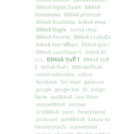
BNK48 Digital Studio
BNK48
Handshake
BNK48 photoset
BNK48 Roadshow
bnk48 show
BNK48 Single
bnk48 story
BNK48 กิจกรรม
BNK48 งานจับมือ
bnk48 จบการศึกษา
BNK48 ตู้ปลา
BNK48 บนปกนิตยสาร
bnk48 พัก
BNK48 รุ่นที่ 1
งาน
BNK48 รุ่นที่
2
bnk48 สินค้า
BNK48official
cancel auto video
cotton
facebook
fan meet
gaviscon
google
google bot
IG
Indigo
Paste
jaaBNK48
Live Video
maysaBNK48
on tour
ornBNK48
pann
Paracetamol
photo set
punBNK48
Sakura no
Hanabiratachi
scamadviser