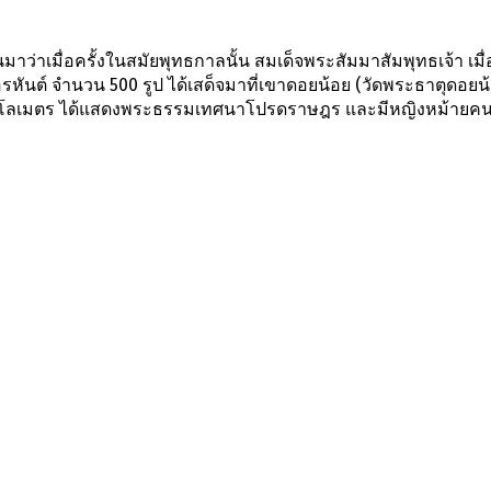
ันมาว่าเมื่อครั้งในสมัยพุทธกาลนั้น สมเด็จพระสัมมาสัมพุทธเจ้า เมื
อรหันต์ จำนวน 500 รูป ได้เสด็จมาที่เขาดอยน้อย (วัดพระธาตุดอย
ณ 1 กิโลเมตร ได้แสดงพระธรรมเทศนาโปรดราษฎร และมีหญิงหม้ายคนห