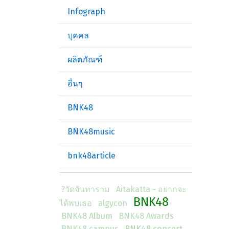
Infograph
บุคคล
ผลิตภัณฑ์
อื่นๆ
BNK48
BNK48music
bnk48article
?วัดจันทาราม
Aitakatta - อยากจะ
BNK48
ได้พบเธอ
algycon
BNK48 Album
BNK48 Awards
BNK48 campus
BNK48 concert