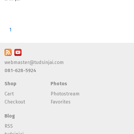
1
webmaster@tudsinjai.com
081-628-5924
Shop
Photos
Cart
Photostream
Checkout
Favorites
Blog
RSS