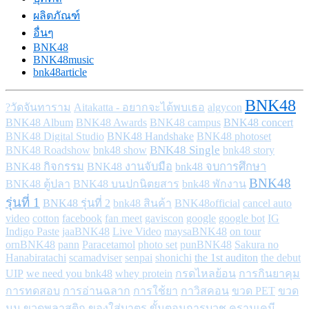
ผลิตภัณฑ์
อื่นๆ
BNK48
BNK48music
bnk48article
BNK48
?วัดจันทาราม
Aitakatta - อยากจะได้พบเธอ
algycon
BNK48 concert
BNK48 Album
BNK48 Awards
BNK48 campus
BNK48 Handshake
BNK48 Digital Studio
BNK48 photoset
bnk48 show
BNK48 Single
BNK48 Roadshow
bnk48 story
BNK48 กิจกรรม
BNK48 งานจับมือ
bnk48 จบการศึกษา
BNK48
BNK48 ตู้ปลา
BNK48 บนปกนิตยสาร
bnk48 พักงาน
รุ่นที่ 1
BNK48 รุ่นที่ 2
bnk48 สินค้า
BNK48official
cancel auto
video
cotton
facebook
fan meet
gaviscon
google
google bot
IG
on tour
Indigo Paste
jaaBNK48
Live Video
maysaBNK48
ornBNK48
pann
Paracetamol
photo set
punBNK48
Sakura no
the 1st auditon
Hanabiratachi
scamadviser
senpai
shonichi
the debut
UIP
we need you bnk48
whey protein
กรดไหลย้อน
การกินยาคุม
การทดสอบ
การอ่านฉลาก
การใช้ยา
กาวิสคอน
ขวด PET
ขวด
นม
ขวดพลาสติก
ของใส่บาตร
ขั้นตอนการบวช
ครามเคมี