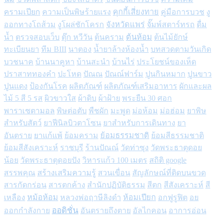
คุกกี้เสี่ยงทาย
ครามเปียก
ความเป็นพิษร้ายแรง
คู่มือการบวช
งู
จังหวัดแพร่
ออกทางโถส้วม
งูโผล่ชักโครก
จั๊มพ์สตาร์ทรถ
ดื่ม
ต้นห้อม
น้ำ
ตรวจสอบเว็บ
ตุ๊ก หวีวัน
ต้นคราม
ต้นไม้ยักษ์
ทะเบียนยา
ทีม BIII
นาตอง
น้ำยาล้างห้องน้ำ
บทสวดตามวันเกิด
บวชนาค
บ้านนาคูหา
บ้านสะนำ
บ้านไร่
ประโยชน์ของเห็ด
ปราสาททองคำ
ปะโหด
ปัณณ
ปัณณ์ฟาร์ม
ปูนกินหมาก
ปูนขาว
ปูนแดง
ป้องกันโรค
ผลิตภัณฑ์
ผลิตภัณฑ์เสริมอาหาร
ผักและผล
ไม้ 5 สี 5 รส
ผิวขาวใส
ผ้าดิบ
ผ้าฝ้าย
พระยืน 30 ศอก
พาราเซตามอล
พิษต่อตับ
พืชผัก
มะพูด
ม่อห้อม
ม่อฮ่อม
ยาพิษ
สำหรับสัตว์
ยาฟีนิลบิวตาโซน
ยาสำหรับการเดินทาง
ยา
ย้อมธรรมชาติ
อันตราย
ยาแก้แพ้
ย้อมคราม
ย้อมสีธรรมชาติ
ย้อมสีสังเคราะห์
ราชบุรี
ร้านปัณณ์
วัดท่าซุง
วัดพระธาตุดอย
น้อย
วัดพระธาตุดอยปัง
วิหารแก้ว 100 เมตร
สถิติ google
สรรพคุณ
สร้างเสริมความรู้
สวนเขื่อน
สัญลักษณ์ที่ติดบนขวด
สารกัดกร่อน
สารตกค้าง
สำนักปฏิบัติธรรม
สีตก
สีสังเคราะห์
สี
หม้อห้อม
ห้อมเปียก
เหลือง
หลวงพ่อฤาษีลิงดำ
อกฟูรูฟิต
อย
ออดิชั่น
ออกกำลังกาย
อันตรายถึงตาย
อัลไกคอน
อาการอ่อน