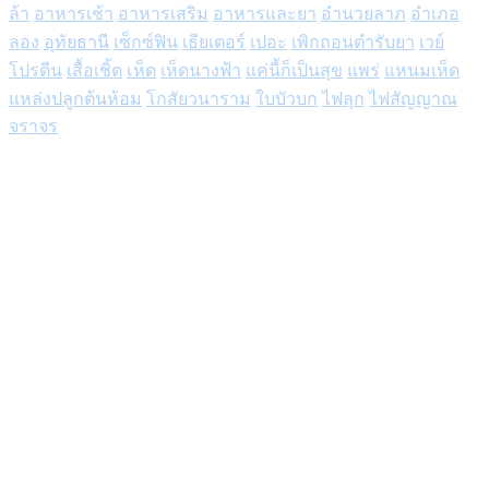
ล้า
อาหารเช้า
อาหารเสริม
อาหารและยา
อำนวยลาภ
อำเภอ
ลอง
อุทัยธานี
เซ็กซ์ฟิน
เธียเตอร์
เปอะ
เพิกถอนตำรับยา
เวย์
โปรตีน
เสื้อเชิ้ต
เห็ด
เห็ดนางฟ้า
แค่นี้ก็เป็นสุข
แพร่
แหนมเห็ด
แหล่งปลูกต้นห้อม
โกสัยวนาราม
ใบบัวบก
ไฟลุก
ไฟสัญญาณ
จราจร