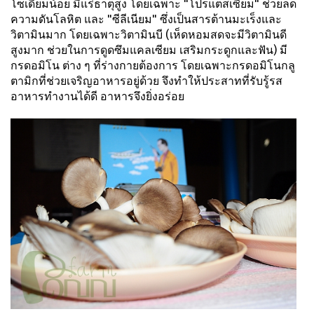
โซเดียมน้อย มีแร่ธาตุสูง โดยเฉพาะ "โปรแตสเซียม" ช่วยลด
ความดันโลหิต และ "ซีลีเนียม" ซึ่งเป็นสารต้านมะเร็งและ
วิตามินมาก โดยเฉพาะวิตามินบี (เห็ดหอมสดจะมีวิตามินดี
สูงมาก ช่วยในการดูดซึมแคลเซียม เสริมกระดูกและฟัน) มี
กรดอมิโน ต่าง ๆ ที่ร่างกายต้องการ โดยเฉพาะกรดอมิโนกลู
ตามิกที่ช่วยเจริญอาหารอยู่ด้วย จึงทำให้ประสาทที่รับรู้รส
อาหารทำงานได้ดี อาหารจึงยิ่งอร่อย