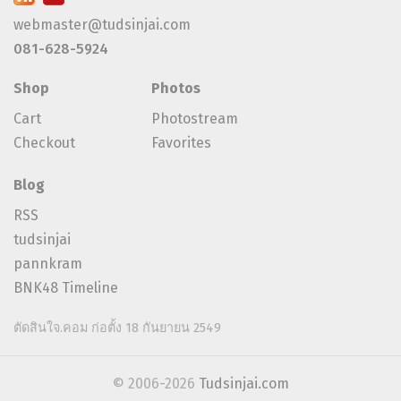
webmaster@tudsinjai.com
081-628-5924
Shop
Photos
Cart
Photostream
Checkout
Favorites
Blog
RSS
tudsinjai
pannkram
BNK48 Timeline
ตัดสินใจ.คอม ก่อตั้ง 18 กันยายน 2549
© 2006-2026
Tudsinjai.com