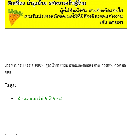
บรรณานุกรม: เอส.จี โจเซฟ. สูตรน้ำผลไม้ปั่น อร่อยและดีต่อสุขภาพ. กรุงเทพ: ดวงกมล
2555.
Tags:
ผักและผลไม้ 5 สี 5 รส