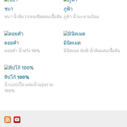
ชบา
ภูฟ้า
ชบา น้ำส้มวาเลนเซียผสมเนื้อส้ม
ภูฟ้า น้ำมะขามป้อม
ดอยคำ
มินิทเมด
ดอยคำ น้ำฝรั่ง 98%
มินิทเมด พัลพิ น้ำส้มผสมเนื้อส้ม
ทิปโก้ 100%
น้ำแอปเปิ้ล ผสมน้ำองุ่นรวม
100%