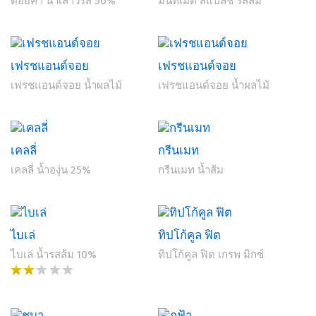
ดอยคำ น้ำเสาวรส 50%
มินิทเมด สแปลช รสส้ม
เฟรชแอนด์จอย
เฟรชแอนด์จอย
เฟรชแอนด์จอย น้ำผลไม้
เฟรชแอนด์จอย น้ำผลไม้
เคลลี่
กรีนเมท
เคลลี่ น้ำองุ่น 25%
กรีนเมท น้ำส้ม
ไบเล่
ทิปโก้คูล ฟิต
ไบเล่ น้ำรสส้ม 10%
ทิปโก้คูล ฟิต เกรพ มิกซ์