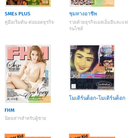
SMEs PLUS
ชุมทางอาชีพ
คู่มือเริ่มต้น-ต่อยอดธุรกิจ
รวยด้วยธุรกิจเอสเอ็มอีและแฟ
รนไชส์
โมเดิร์นด็อก-โมเดิร์นด็อก
FHM
นิตยสารสำหรับผู้ชาย