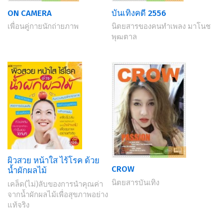
ON CAMERA
บันเทิงคดี 2556
เพื่อนคู่กายนักถ่ายภาพ
นิตยสารของคนทำเพลง มาโนช
พุฒตาล
ผิวสวย หน้าใส ไร้โรค ด้วย
CROW
น้ำผักผลไม้
นิตยสารบันเทิง
เคล็ด(ไม่)ลับของการนำคุณค่า
จากน้ำผักผลไม้เพื่อสุขภาพอย่าง
แท้จริง