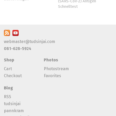
(SARS-CoV-2) Antigen
Schnelltest
webmaster@tudsinjai.com
081-628-5924
Shop
Photos
Cart
Photostream
Checkout
Favorites
Blog
RSS
tudsinjai
pannkram