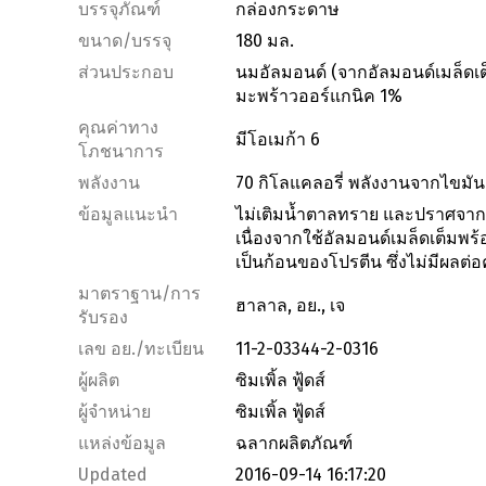
บรรจุภัณฑ์
กล่องกระดาษ
ขนาด/บรรจุ
180 มล.
ส่วนประกอบ
นมอัลมอนด์ (จากอัลมอนด์เมล็ดเ
มะพร้าวออร์แกนิค 1%
คุณค่าทาง
มีโอเมก้า 6
โภชนาการ
พลังงาน
70 กิโลแคลอรี่ พลังงานจากไขมัน 
ข้อมูลแนะนำ
ไม่เติมน้ำตาลทราย และปราศจากถั่ว
เนื่องจากใช้อัลมอนด์เมล็ดเต็มพ
เป็นก้อนของโปรตีน ซึ่งไม่มีผล
มาตราฐาน/การ
ฮาลาล, อย., เจ
รับรอง
เลข อย./ทะเบียน
11-2-03344-2-0316
ผู้ผลิต
ซิมเพิ้ล ฟู้ดส์
ผู้จำหน่าย
ซิมเพิ้ล ฟู้ดส์
แหล่งข้อมูล
ฉลากผลิตภัณฑ์
Updated
2016-09-14 16:17:20