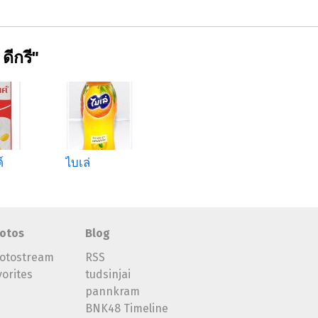
ดีกรี"
์
ไบเล่
ยูนิฟ ฟรุ๊ตติ
otos
Blog
otostream
RSS
vorites
tudsinjai
pannkram
BNK48 Timeline