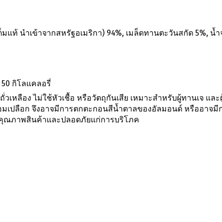
ต็มแท้ นำเข้าจากสหรัฐอเมริกา) 94%, เมล็ดทานตะวันสกัด 5%, น้
50 กิโลแคลอรี่
เหลือง ไม่ใช้หัวเชื้อ หรือวัตถุกันเสีย เหมาะสำหรับผู้ทานเจ และผ
ร้อมเปลือก จึงอาจมีการตกตะกอนสีน้ำตาลของอัลมอนด์ หรืออาจมีก
ต่อคุณภาพสินค้าและปลอดภัยแก่การบริโภค