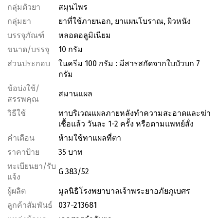
กลุ่มตัวยา
สมุนไพร
กลุ่มยา
ยาที่ใช้ภายนอก, ยาแผนโบราณ, ผิวหนัง
บรรจุภัณฑ์
หลอดอลูมิเนียม
ขนาด/บรรจุ
10 กรัม
ส่วนประกอบ
ในครีม 100 กรัม : มีสารสกัดจากใบบัวบก 7
กรัม
ข้อบ่งใช้/
สมานแผล
สรรพคุณ
วิธีใช้
ทาบริเวณแผลภายหลังทำความสะอาดและฆ่า
เชื้อแล้ว วันละ 1-2 ครั้ง หรือตามแพทย์สั่ง
คำเตือน
ห้ามใช้ทาแผลที่ตา
ราคาป้าย
35 บาท
ทะเบียนยา/รับ
G 383/52
แจ้ง
ผู้ผลิต
มูลนิธิโรงพยาบาลเจ้าพระยาอภัยภูเบศร
ลูกค้าสัมพันธ์
037-213681