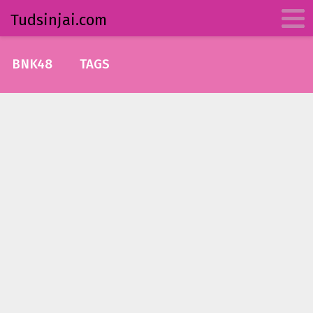
Tudsinjai.com
BNK48
TAGS