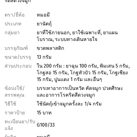
ริดสีดวงจมูก
ตรา/ยี่ห้อ
หมอมี
ประเภท
ยานัตถุ์
กลุ่มยา
ยาที่ใช้ภายนอก, ยาใช้เฉพาะที่, ยาแผน
โบราณ, ระบบทางเดินหายใจ
บรรจุภัณฑ์
ขวดพลาสติก
ขนาด/บรรจุ
13 กรัม
ส่วนประกอบ
ใน 200 กรัม : ยาฉุน 100 กรัม, พิมเสน 5 กรัม,
โกฐสอ 15 กรัม, โกฐหัวบัว 15 กรัม, โกฐเชียง
15 กรัม, ปูนแดง 1 กรัม และอื่นๆ
ข้อบ่งใช้/
บรรเทาอาการเป็นหวัด คัดจมูก ปวดศีรษะ
สรรพคุณ
และอาการโรคริดสีดวงจมูก
วิธีใช้
ใช้นัตถุ์เข้าจมูกครั้งละ 1/4 กรัม
ราคาป้าย
15 บาท
ทะเบียนยา/รับ
G100/33
แจ้ง