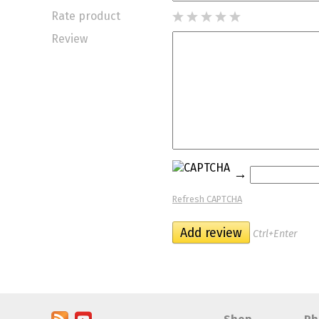
Rate product
Review
→
Refresh CAPTCHA
Ctrl+Enter