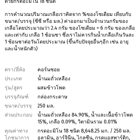
ด้วยกรดอะมิโน 18 ชนิด
การคำนวณปริมาณเกลือเราคิดจาก %ของโซเดียม เทียบกับ
ขนาด/บรรจุ (ซีซี หรือ มล.) ค่าออกมาเป็นจำนวนกรัมของ
เกลือโดยประมาณว่า 2.4 กรัม ของโซเดียม = 6 กรัม ของเกลือ
และเท่ากับ เกลือ 1 ช้อนชา ซึ่งเราไม่ควรกินน้ำเกลือเกินวันละ
1 ช้อนชาต่อวันโดยประมาณ (ขึ้นกับปัจจุยอื่นๆอีก เช่น อายุ
และน้ำหนักตัว)
ตรา/ยี่ห้อ
คอร์นซอย
ประเภท
น้ำนมถั่วเหลือง
รุ่น/สูตร
ผสมข้าวโพด
บรรจุภัณฑ์
กล่องกระดาษ
ขนาด/บรรจุ
250 มล.
ส่วนประกอบ
น้ำนมถั่วเหลือง 84.90%, น้ำและเนื้อข้าวโพด
15%, เกลือ 0.09%, วิตามินรวม 0.01%
คุณค่าทาง
กรดอะมิโน 18 ชนิด 8,648.25 มก. / 250 มล.
โภชนาการ
อลามิน, อาร์จินีน, ไกลซีน, กรดแอสพาร์ติก,