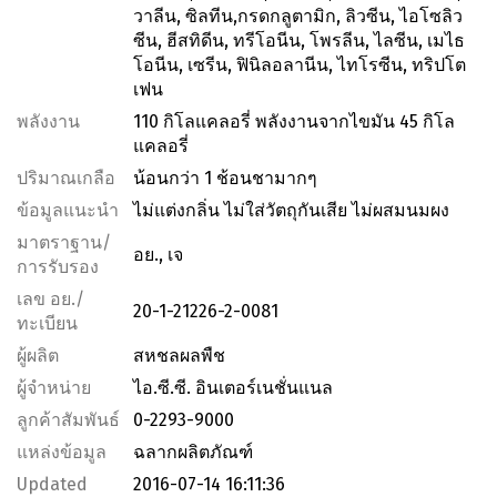
วาลีน, ซิลทีน,กรดกลูตามิก, ลิวซีน, ไอโซลิว
ซีน, ฮีสทิดีน, ทรีโอนีน, โพรลีน, ไลซีน, เมไธ
โอนีน, เซรีน, ฟินิลอลานีน, ไทโรซีน, ทริปโต
เฟน
พลังงาน
110 กิโลแคลอรี่ พลังงานจากไขมัน 45 กิโล
แคลอรี่
ปริมาณเกลือ
น้อนกว่า 1 ช้อนชามากๆ
ข้อมูลแนะนำ
ไม่แต่งกลิ่น ไม่ใส่วัตถุกันเสีย ไม่ผสมนมผง
มาตราฐาน/
อย., เจ
การรับรอง
เลข อย./
20-1-21226-2-0081
ทะเบียน
ผู้ผลิต
สหชลผลพืช
ผู้จำหน่าย
ไอ.ซี.ซี. อินเตอร์เนชั่นแนล
ลูกค้าสัมพันธ์
0-2293-9000
แหล่งข้อมูล
ฉลากผลิตภัณฑ์
Updated
2016-07-14 16:11:36