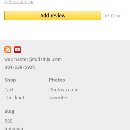
Refresh CAPTCHA
Ctrl+Enter
webmaster@tudsinjai.com
081-628-5924
Shop
Photos
Cart
Photostream
Checkout
Favorites
Blog
RSS
tudsinjai