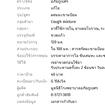
ตรา/ยี่ห้อ
อภัยภูเบศร
ประเภท
แก้ไอ
รุ่น/สูตร
ผสมมะขามป้อม
กลุ่มตัวยา
Cough mixture
กลุ่มยา
ยาที่ใช้ภายใน, ยาแผนโบราณ, ร
บรรจุภัณฑ์
ขวดแก้ว
ขนาด/บรรจุ
120 มล.
ส่วนประกอบ
ใน 100 มล. : สารสกัดมะขามป้อม 
ข้อบ่งใช้/สรรพคุณ
บรรเทาอาการไอ ขับเสมหะ และช่
วิธีใช้
เขย่าขวดก่อนใช้ยา
รับประทานครั้งละ 2 ช้อนชา วันละ 
ราคาป้าย
40 บาท
ทะเบียนยา/รับแจ้ง
G 156/54
ผู้ผลิต
มูลนิธิโรงพยาบาลอภัยภูเบศร
ลูกค้าสัมพันธ์
0-3721-3610
แหล่งข้อมูล
เอกสารกำกับยา