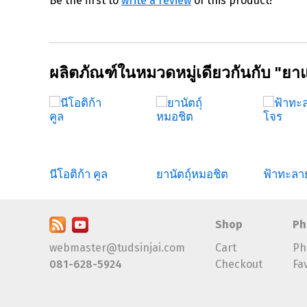
Be the first to
write a review
of this product!
ผลิตภัณฑ์ในหมวดหมู่เดียวกันกับ "ยาแ
แปกอ
นีโอติก้า คูล
ยานัตถุ์หมอชิต
ฟ้าทะลา
Shop
Ph
webmaster@tudsinjai.com
Cart
Ph
081-628-5924
Checkout
Fa