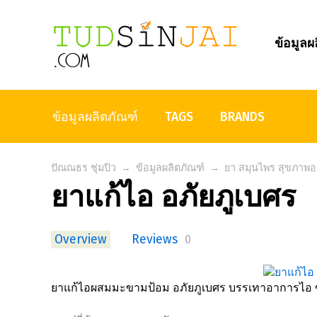
ข้อมูลผ
ข้อมูลผลิตภัณฑ์
TAGS
BRANDS
ปัณณธร ชุ่มปิว
→
ข้อมูลผลิตภัณฑ์
→
ยา สมุนไพร สุขภาพอ
ยาแก้ไอ อภัยภูเบศร
Overview
Reviews
0
ยาแก้ไอผสมมะขามป้อม อภัยภูเบศร บรรเทาอาการไอ ข