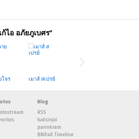
ก้ไอ อภัยภูเบศร"
ยโจร
เมาส์ สเปรย์
ยาแก้ไอผสมฟ้าทะลายโจร
นิวฟาร
otos
Blog
otostream
RSS
vorites
tudsinjai
pannkram
BNK48 Timeline