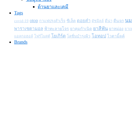
ด้านยาและเคมี
Tags
นมถ
otop
ดอยคำ
covid-19
กาแฟปรุงสำเร็จ
ซีเล็ค
ดีน่า
ตีนจก
ดัชมิลล์
พาราเซตามอล
ยาสีฟัน
ฟ้าทะลายโจร
ยาคุมกำเนิด
ยาหม่อง
ยาเห
โยเกิร์ต
โอทอป
โลชั่นบำรุงผิว
ไวตามิ้ลค์
แอลกอฮอล์
โฟร์โมสต์
Brands