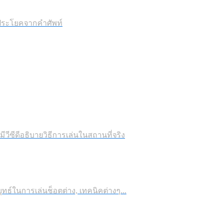
ประโยคจากคำศัพท์
ีวีซีดีอธิบายวิธีการเล่นในสถานที่จริง
์ในการเล่นช็อตต่าง, เทคนิคต่างๆ...