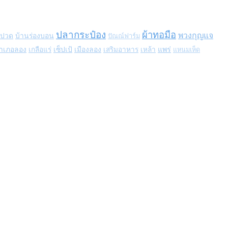
ปลากระป๋อง
ผ้าทอมือ
พวงกุญแจ
รปวด
บ้านร่องบอน
ปัณณ์ฟาร์ม
แพร่
ำเภอลอง
เกลือแร่
เซ็ปเป้
เมืองลอง
เสริมอาหาร
เหล้า
แหนมเห็ด