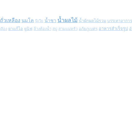
น้ำผลไม้
ั่วเหลือง
นมโค
น้ำชา
น้ำผักผลไม้รวม
บรรเทาอากา
นีเวีย
ยาแก้ไอ
อาหารสำเร็จรูป
ยูนิฟ
ล้างห้องน้ำ
สบู่
สามแม่ครัว
อภัยภูเบศร
อ
ลือง