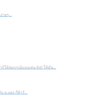
่ายๆ...
าร์ให้สมบูรณ์แบบเล่น Riff ให้มั่น...
 อ.แดง กีต้าร์...