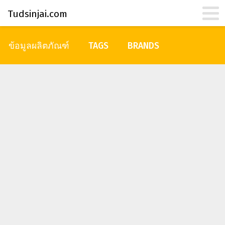
Tudsinjai.com
ข้อมูลผลิตภัณฑ์
TAGS
BRANDS