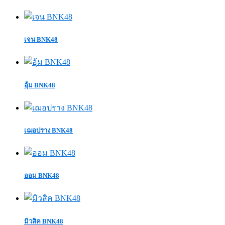
เจน BNK48
อุ้ม BNK48
เฌอปราง BNK48
ออม BNK48
มิวสิค BNK48