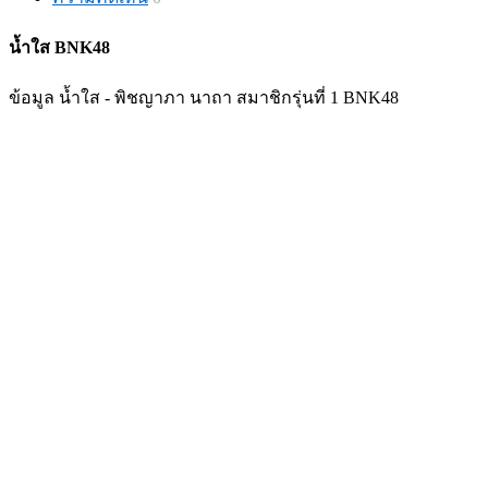
น้ำใส BNK48
ข้อมูล น้ำใส - พิชญาภา นาถา สมาชิกรุ่นที่ 1 BNK48