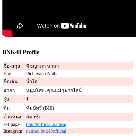
BNK48 Profile
ชื่อ-สกุล
พิชญาภา นาถา
Eng
Pichayapa Natha
ชื่อเล่น
น้ำใส
ฉายา
หนุ่มโสย, คุณแม่กุมารไลน์
1
รุ่น
ทีม
ทีมบีทรี (BIII)
ตำแหน่ง
สมาชิก
FB page
bnk48official.namsai
Instagram
namsai.bnk48official