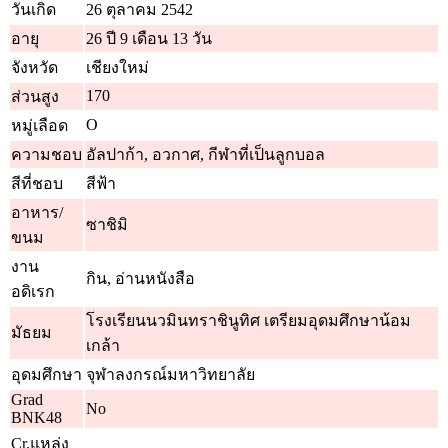
วันเกิด
26 ตุลาคม 2542
อายุ
26 ปี 9 เดือน 13 วัน
จังหวัด
เชียงใหม่
170
ส่วนสูง
O
หมู่เลือด
ความชอบ
อัลปาก้า, อวกาศ, กีฬาที่เป็นลูกบอล
สีที่ชอบ
สีฟ้า
อาหาร/
ซาชิมิ
ขนม
งาน
กิน, อ่านหนังสือ
อดิเรก
โรงเรียนนวมินทราชินูทิศ เตรียมอุดมศึกษาน้อม
มัธยม
เกล้า
อุดมศึกษา
จุฬาลงกรณ์มหาวิทยาลัย
Grad
No
BNK48
Cr.แหล่ง